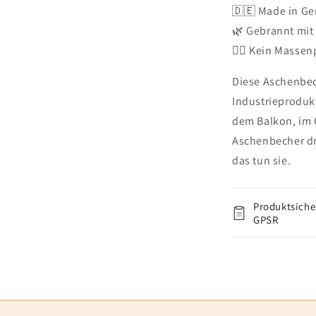
🇩🇪 Made in G
🌿 Gebrannt mi
✋🏼 Kein Massen
Diese Aschenbec
Industrieproduk
dem Balkon, im G
Aschenbecher dr
das tun sie.
Produktsiche
GPSR