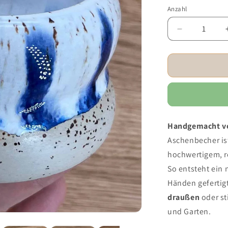
Anzahl
Verringere
die
Menge
für
Blue
Drip
-
Keramik
Aschenbech
Handgemacht vo
mit
Aschenbecher ist
Ablage
hochwertigem, r
So entsteht ein
Händen gefertigt
draußen
oder st
und Garten.