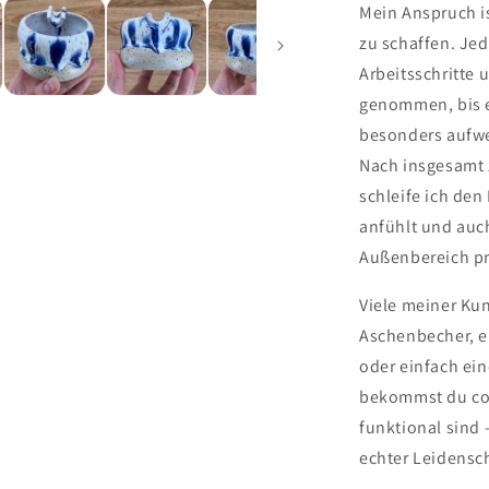
Mein Anspruch i
zu schaffen. Je
Arbeitsschritte 
genommen, bis er
besonders aufwen
Nach insgesamt 
schleife ich de
anfühlt und auc
Außenbereich pr
Viele meiner Ku
Aschenbecher, 
oder einfach ei
bekommst du coo
funktional sind
echter Leidensch