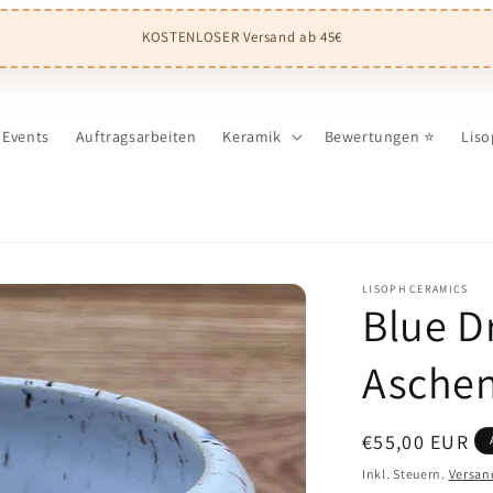
KOSTENLOSER Versand ab 45€
Events
Auftragsarbeiten
Keramik
Bewertungen ⭐️
Liso
LISOPH CERAMICS
Blue D
Aschen
Normaler
€55,00 EUR
Preis
Inkl. Steuern.
Versan