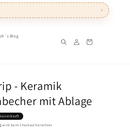
ph´s Blog
Einloggen
Warenkorb
rip - Keramik
becher mit Ablage
Ausverkauft
d
wird beim Checkout berechnet