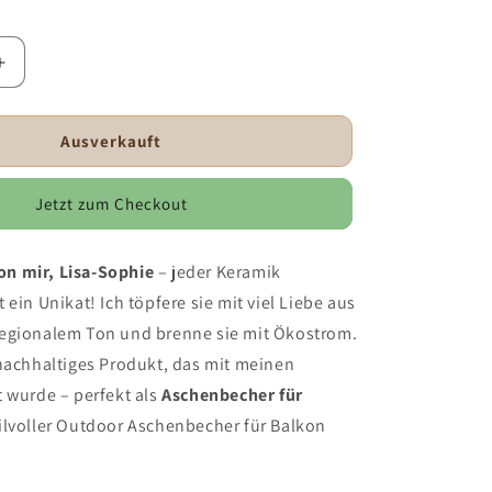
Erhöhe
die
Menge
für
Ausverkauft
Blue
Drip
Jetzt zum Checkout
-
Keramik
er
Aschenbecher
n mir, Lisa-Sophie
– jeder Keramik
mit
 ein Unikat! Ich töpfere sie mit viel Liebe aus
Ablage
egionalem Ton und brenne sie mit Ökostrom.
 nachhaltiges Produkt, das mit meinen
 wurde – perfekt als
Aschenbecher für
ilvoller Outdoor Aschenbecher für Balkon